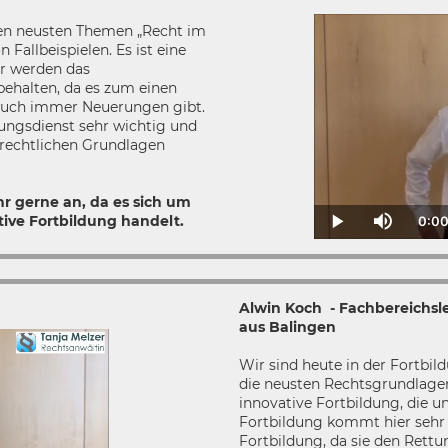
den neusten Themen „Recht im
Fallbeispielen. Es ist eine
ir werden das
ehalten, da es zum einen
 auch immer Neuerungen gibt.
tungsdienst sehr wichtig und
ie rechtlichen Grundlagen
r gerne an, da es sich um
tive Fortbildung handelt.
0:0
Cu
Play
Mute
T
Alwin Koch - Fachbereichslei
aus Balingen
Wir sind heute in der Fortbil
die neusten Rechtsgrundlagen
innovative Fortbildung, die un
Fortbildung kommt hier sehr g
Fortbildung, da sie den Rettu