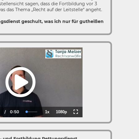
stellensicht sagen, dass die Fortbildung vor 3
s das Thema „Recht auf der Leitstelle“ angeht.
gsdienst geschult, was ich nur für gutheißen
0
/
0:50
1x
1080p
rrent
Duration
Loaded
:
Playback
Quality
Fullscreen
ime
0.00%
Rate
s- und Fortbildung Rettungsdienst,