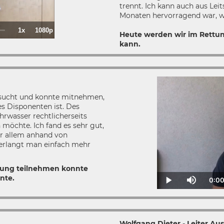
trennt. Ich kann auch aus Leit
Monaten hervorragend war, wa
1x
1080p
aded
:
Playback
Quality
Fullscreen
Heute werden wir im Rettun
00%
Rate
kann.
esucht und konnte mitnehmen,
s Disponenten ist. Des
hrwasser rechtlicherseits
möchte. Ich fand es sehr gut,
vor allem anhand von
r erlangt man einfach mehr
ildung teilnehmen konnte
nte.
0:0
Cu
Play
Mute
T
Wolfgang Dieter - Leiter Au