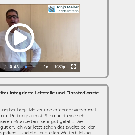
0
/
0:48
1x
1080p
rrent
Duration
Loaded
:
Playback
Quality
Fullscreen
ime
0.00%
Rate
ter Integrierte Leitstelle und Einsatzdienste
dung bei Tanja Melzer und erfahren wieder mal
 im Rettungsdienst. Sie macht eine sehr
seren Mitarbeitern sehr gut gefällt. Die
ut an. Ich war jetzt schon das zweite bei der
ngsdienst und die Leitstellen-Weiterbildung