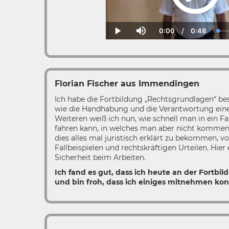
0:00
/
0:48
Current
Duration
Lo
Play
Mute
Time
0.
Florian Fischer aus Immendingen
Ich habe die Fortbildung „Rechtsgrundlagen“ b
wie die Handhabung und die Verantwortung eine
Weiteren weiß ich nun, wie schnell man in ein Fa
fahren kann, in welches man aber nicht kommen 
dies alles mal juristisch erklärt zu bekommen, 
Fallbeispielen und rechtskräftigen Urteilen. Hie
Sicherheit beim Arbeiten.
Ich fand es gut, dass ich heute an der Fortb
und bin froh, dass ich einiges mitnehmen kon