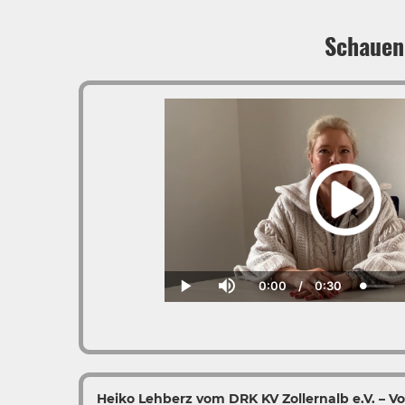
Schauen
0:00
/
0:30
Current
Duration
Loaded
Play
Mute
Time
0.00%
Heiko Lehberz vom DRK KV Zollernalb e.V. – Vo