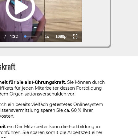
0
/
1:32
1x
1080p
rrent
Duration
Loaded
:
Playback
Quality
Fullscreen
ime
0.00%
Rate
skraft
eit für Sie als Führungskraft
. Sie können durch
ifikats für jeden Mitarbeiter dessen Fortbildung
dem Organisationsverschulden vor.
ch ein bereits vielfach getestetes Onlinesystem
ssensvermittlung sparen Sie ca. 60 % ihrer
kosten.
eit
ein Der Mitarbeiter kann die Fortbildung in
rchführen. Sie sparen somit die Arbeitszeit einer