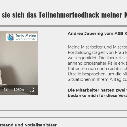
 sie sich das Teilnehmerfeedback meiner K
Andrea Jauernig vom ASB KV
Meine Mitarbeiter und Mitarb
Fortbildungstagen von Frau
weitergebildet. Die theoreti
anhand praxisnaher Fälle erkl
Patienten nun noch rechtssic
Urteile besprochen, um die Mi
Situationen in Ihrem Alltag z
Die Mitarbeiter hatten zwei 
1x
1080p
:
Playback
Quality
Fullscreen
bedanke mich für diese Ver
Rate
rstand und Notfallsanitäter