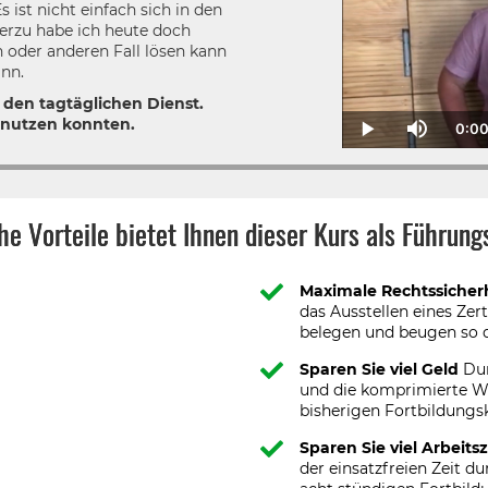
ist nicht einfach sich in den
ierzu habe ich heute doch
 oder anderen Fall lösen kann
ann.
r den tagtäglichen Dienst.
 nutzen konnten.
0:0
Cu
Play
Mute
T
e Vorteile bietet Ihnen dieser Kurs als Führung
Maximale Rechtssicherh
das Ausstellen eines Zert
belegen und beugen so 
Sparen Sie viel Geld
Dur
und die komprimierte Wi
bisherigen Fortbildungs
Sparen Sie viel Arbeitsz
der einsatzfreien Zeit du