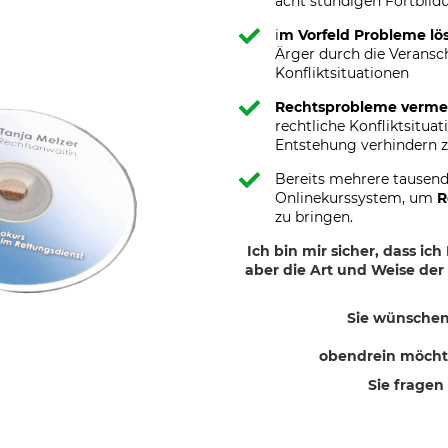
acht stündigen Fortbild
i
m Vorfeld Probleme lö
Ärger durch die Veransc
Konfliktsituationen
Rechtsprobleme verme
rechtliche Konfliktsituat
Entstehung verhindern 
Bereits mehrere tausende
Onlinekurssystem, um
R
zu bringen.
Ich bin mir sicher, dass ic
aber die Art und Weise de
Sie wünschen
obendrein möchte
Sie fragen 